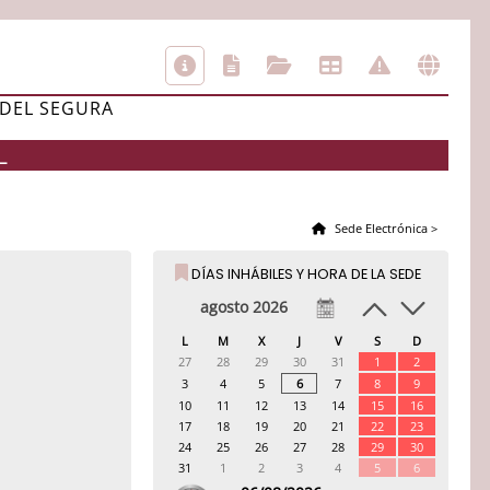
 DEL SEGURA
L
Sede Electrónica
>
DÍAS INHÁBILES Y HORA DE LA SEDE
agosto 2026
L
M
X
J
V
S
D
27
28
29
30
31
1
2
3
4
5
6
7
8
9
10
11
12
13
14
15
16
17
18
19
20
21
22
23
24
25
26
27
28
29
30
31
1
2
3
4
5
6